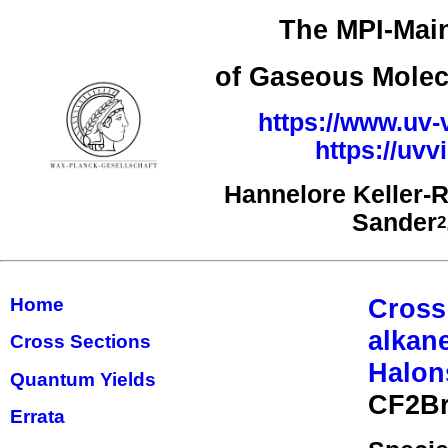
The MPI-Main
of Gaseous Molec
https://www.uv-
https://uv
Hannelore Keller-
Sander
2
Cross
Home
alkan
Cross Sections
Halon
Quantum Yields
CF2Br
Errata