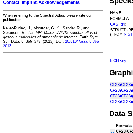
Specie
Contact, Imprint, Acknowledgements
NAME:
When referring to the Spectral Atlas, please cite our
FORMULA:
publication:
CAS RN
:
Keller-Rudek, H., Moortgat, G. K., Sander, R., and
STRUCTUR
Sörensen, R.:
The MPI-Mainz UV/VIS spectral atlas of
(FROM
NIST
gaseous molecules of atmospheric interest,
Earth Syst.
Sci. Data, 5, 365–373, (2013), DOI:
10.5194/essd-5-365-
2013
InChIKey
:
Graphi
CF2BrCF2Br(H
CF2BrCF2Br(H
CF2BrCF2Br(H
CF2BrCF2Br(
Data S
Formula
CF2BrCF2